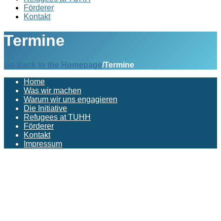
Förderer
Kontakt
Termine
Go Back to the Homepage
/
Termine
Home
Was wir machen
Warum wir uns engagieren
Die Initiative
Refugees at TUHH
Förderer
Kontakt
Impressum